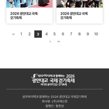
2026 광안대교 국제
2026 광안대교 국제
걷기축제
걷기축제
1
2
4
5
6
7
8
9
10
3
성우하이텍과 함께하는 2026 광안대교 국제걷기축제
회사명 : (주)국제신문
발행인 : 황문성