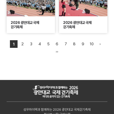
2026 광안대교 국제
2026 광안대교 국제
걷기축제
걷기축제
2
3
4
5
6
7
8
9
10
1
성우하이텍과 함께하는 2026 광안대교 국제걷기축제